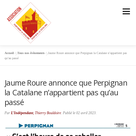
Aller
au
Menu
contenu
Accueil
»
Tous nos événements
»
Jaume Roure annonce que Perpignan la Catalane n’appartient pas
L’ASSOCIATION
NOTRE MOUVEMENT
ACTUS
qu’au passé
Jaume Roure annonce que Perpignan
NOS ACTIONS
CULTURE & HISTOIRE
A VOIR
la Catalane n’appartient pas qu’au
passé
L’ÉQUIPE
REJOIGNEZ-NOUS
Par
L’Indépendant
, Thierry Bouldoire
. Publié le 02 avril 2023.